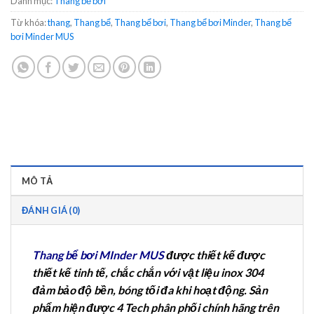
Danh mục:
Thang bể bơi
Từ khóa:
thang
,
Thang bể
,
Thang bể bơi
,
Thang bể bơi Minder
,
Thang bể
bơi Minder MUS
MÔ TẢ
ĐÁNH GIÁ (0)
Thang bể bơi MInder MUS
được thiết kế được
thiết kế tinh tế, chắc chắn với vật liệu inox 304
đảm bảo độ bền, bóng tối đa khi hoạt động. Sản
phẩm hiện được 4 Tech phân phối chính hãng trên