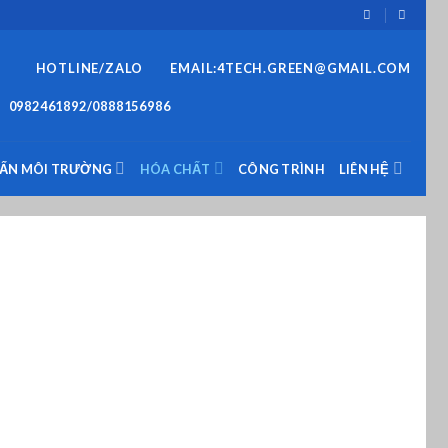
HOTLINE/ZALO
EMAIL:4TECH.GREEN@GMAIL.COM
0982461892/0888156986
VẤN MÔI TRƯỜNG
HÓA CHẤT
CÔNG TRÌNH
LIÊN HỆ