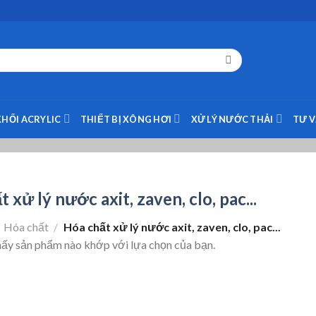
KHỐI ACRYLIC
THIẾT BỊ XÔNG HƠI
XỬ LÝ NƯỚC THẢI
TƯ 
 xử lý nước axit, zaven, clo, pac...
Hóa chất
/
Hóa chất xử lý nước axit, zaven, clo, pac...
hấy sản phẩm nào khớp với lựa chọn của bạn.