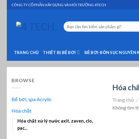
Skip
CÔNG TY CỔ PHẦN XÂY DỰNG VÀ MÔI TRƯỜNG 4TECH
to
content
Tìm
kiếm:
TRANG CHỦ
THIẾT BỊ BỂ BƠI
BỂ BƠI-BỒN SỤC NGUYÊN 
BROWSE
Hóa chất
Bể bơi, spa Acrylic
Trang chủ
/
Không tìm t
Hóa chất
Hóa chất xử lý nước axit, zaven, clo,
pac...