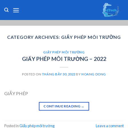
Skip
to
content
CATEGORY ARCHIVES:
GIẤY PHÉP MÔI TRƯỜNG
GIẤY PHÉP MÔI TRƯỜNG
GIẤY PHÉP MÔI TRƯỜNG – 2022
POSTED ON
THÁNG BẢY 30, 2022
BY
HOANG DONG
GIẤY PHÉP
CONTINUE READING
→
Posted in
Giấy phép môi trường
Leave a comment