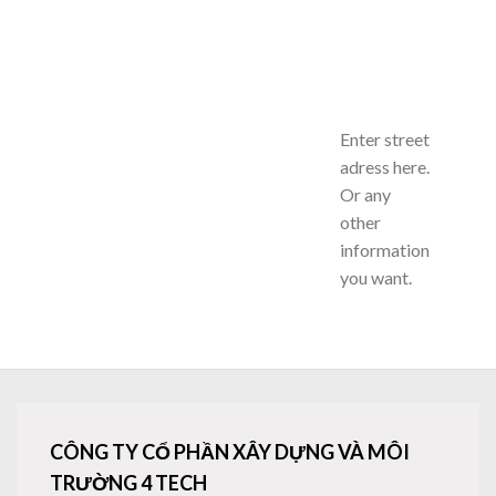
Enter street
adress here.
Or any
other
information
you want.
CÔNG TY CỔ PHẦN XÂY DỰNG VÀ MÔI
TRƯỜNG 4 TECH