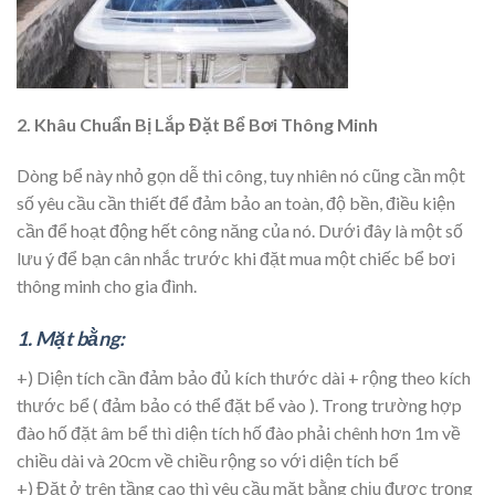
2. Khâu Chuẩn Bị Lắp Đặt Bể Bơi Thông Minh
Dòng bể này nhỏ gọn dễ thi công, tuy nhiên nó cũng cần một
số yêu cầu cần thiết để đảm bảo an toàn, độ bền, điều kiện
cần để hoạt động hết công năng của nó. Dưới đây là một số
lưu ý để bạn cân nhắc trước khi đặt mua một chiếc bể bơi
thông minh cho gia đình.
1. Mặt bằng:
+) Diện tích cần đảm bảo đủ kích thước dài + rộng theo kích
thước bể ( đảm bảo có thể đặt bể vào ). Trong trường hợp
đào hố đặt âm bể thì diện tích hố đào phải chênh hơn 1m về
chiều dài và 20cm về chiều rộng so với diện tích bể
+) Đặt ở trên tầng cao thì yêu cầu mặt bằng chịu được trọng