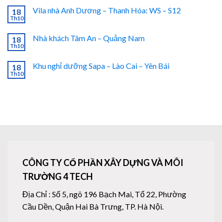
Vila nhà Anh Dương – Thanh Hóa: WS – S12
18
Th10
Nhà khách Tâm An – Quảng Nam
18
Th10
Khu nghỉ dưỡng Sapa – Lào Cai – Yên Bái
18
Th10
CÔNG TY CỔ PHẦN XÂY DỰNG VÀ MÔI
TRƯỜNG 4 TECH
Địa Chỉ : Số 5, ngõ 196 Bạch Mai, Tổ 22, Phường
Cầu Dền, Quận Hai Bà Trưng, TP. Hà Nội.