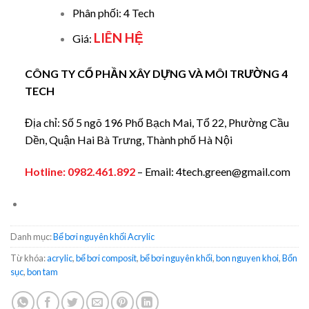
Phân phối: 4 Tech
LIÊN HỆ
Giá:
CÔNG TY CỔ PHẦN XÂY DỰNG VÀ MÔI TRƯỜNG 4
TECH
Địa chỉ: Số 5 ngõ 196 Phố Bạch Mai, Tổ 22, Phường Cầu
Dền, Quận Hai Bà Trưng, Thành phố Hà Nội
Hotline:
0982.461.892
– Email: 4tech.green@gmail.com
Danh mục:
Bể bơi nguyên khối Acrylic
Từ khóa:
acrylic
,
bể bơi composit
,
bể bơi nguyên khối
,
bon nguyen khoi
,
Bổn
sục
,
bon tam