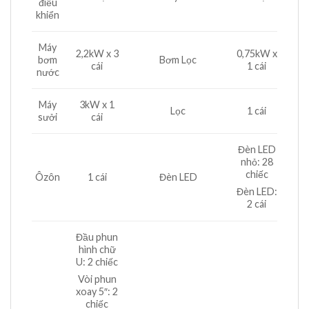
điều
khiển
Máy
2,2kW x 3
0,75kW x
bơm
Bơm Lọc
cái
1 cái
nước
Máy
3kW x 1
Lọc
1 cái
sưởi
cái
Đèn LED
nhỏ: 28
chiếc
Ôzôn
1 cái
Đèn LED
Đèn LED:
2 cái
Đầu phun
hình chữ
U: 2 chiếc
Vòi phun
xoay 5″: 2
chiếc