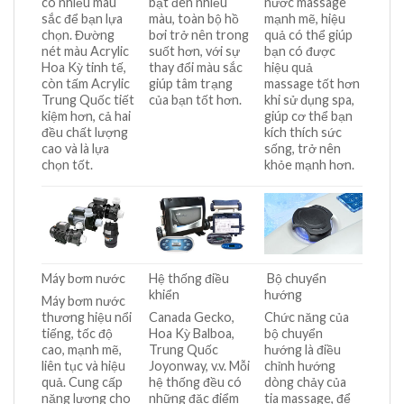
có nhiều màu
bật đèn nhiều
nước massage
sắc để bạn lựa
màu, toàn bộ hồ
mạnh mẽ, hiệu
chọn. Đường
bơi trở nên trong
quả có thể giúp
nét màu Acrylic
suốt hơn, với sự
bạn có được
Hoa Kỳ tinh tế,
thay đổi màu sắc
hiệu quả
còn tấm Acrylic
giúp tâm trạng
massage tốt hơn
Trung Quốc tiết
của bạn tốt hơn.
khi sử dụng spa,
kiệm hơn, cả hai
giúp cơ thể bạn
đều chất lượng
kích thích sức
cao và là lựa
sống, trở nên
chọn tốt.
khỏe mạnh hơn.
Máy bơm nước
Hệ thống điều
Bộ chuyển
khiển
hướng
Máy bơm nước
thương hiệu nổi
Canada Gecko,
Chức năng của
tiếng, tốc độ
Hoa Kỳ Balboa,
bộ chuyển
cao, mạnh mẽ,
Trung Quốc
hướng là điều
liên tục và hiệu
Joyonway, v.v. Mỗi
chỉnh hướng
quả. Cung cấp
hệ thống đều có
dòng chảy của
năng lượng cho
những đặc điểm
tia massage, để