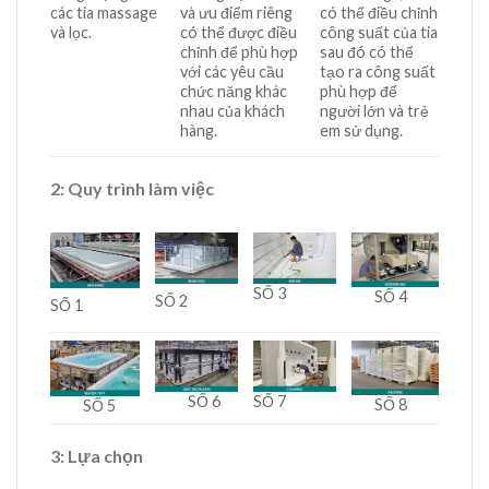
các tia massage
và ưu điểm riêng
có thể điều chỉnh
và lọc.
có thể được điều
công suất của tia
chỉnh để phù hợp
sau đó có thể
với các yêu cầu
tạo ra công suất
chức năng khác
phù hợp để
nhau của khách
người lớn và trẻ
hàng.
em sử dụng.
2: Quy trình làm việc
SỐ 3
SỐ 4
SỐ 2
SỐ 1
SỐ 6
SỐ 7
SỐ 8
SỐ 5
3: Lựa chọn