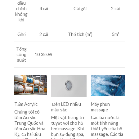
điều
chỉnh
4 cái
Cái gối
2 cái
không
khí
Ghế
2 cái
Thể tích (m³)
5m³
Tổng
công
10,35kW
suất
Tấm Acrylic
Đèn LED nhiều
Máy phun
màu sắc
massage
Chúng tôi có
tấm Acrylic
Một vật trang trí
Các tia nước là
Trung Quốc và
tuyệt vời cho hồ
một tính năng
tấm Acrylic Hoa
bơi massage. Khi
thiết yếu của hồ
Kỳ, cả hai đều
bạn sử dụng spa,
massage. Các tia