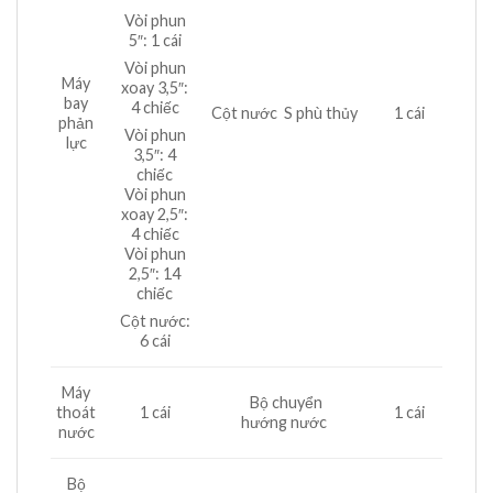
Vòi phun
5″: 1 cái
Vòi phun
Máy
xoay 3,5″:
bay
4 chiếc
Cột nước S phù thủy
1 cái
phản
Vòi phun
lực
3,5″: 4
chiếc
Vòi phun
xoay 2,5″:
4 chiếc
Vòi phun
2,5″: 14
chiếc
Cột nước:
6 cái
Máy
Bộ chuyển
thoát
1 cái
1 cái
hướng nước
nước
Bộ