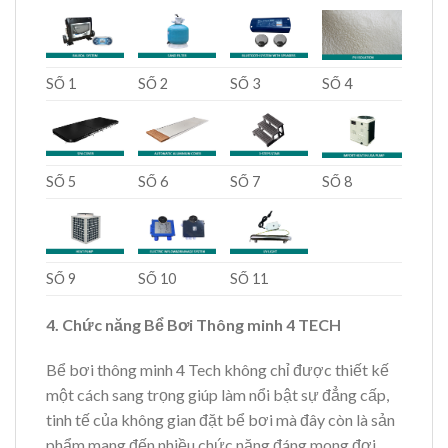
SỐ 1
SỐ 2
SỐ 3
SỐ 4
SỐ 5
SỐ 6
SỐ 7
SỐ 8
SỐ 9
SỐ 10
SỐ 11
4. Chức năng Bể Bơi Thông minh 4 TECH
Bể bơi thông minh 4 Tech không chỉ được thiết kế
một cách sang trọng giúp làm nổi bật sự đẳng cấp,
tinh tế của không gian đặt bể bơi mà đây còn là sản
phẩm mang đến nhiều chức năng đáng mong đợi.