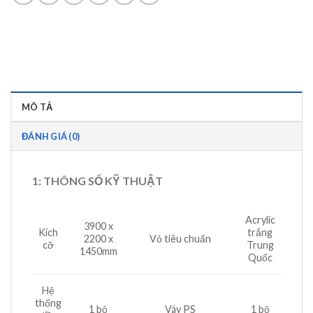
MÔ TẢ
ĐÁNH GIÁ (0)
1: THÔNG SỐ KỸ THUẬT
Acrylic
3900 x
Kích
trắng
2200 x
Vỏ tiêu chuẩn
cỡ
Trung
1450mm
Quốc
Hệ
thống
1 bộ
Váy PS
1 bộ