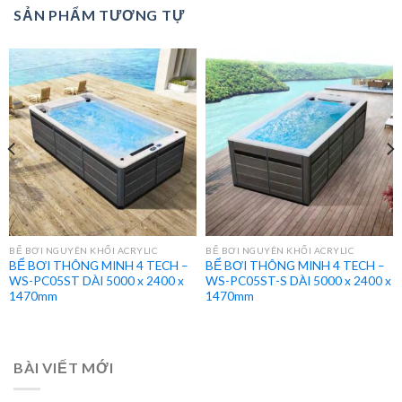
SẢN PHẨM TƯƠNG TỰ
BỂ BƠI NGUYÊN KHỐI ACRYLIC
BỂ BƠI NGUYÊN KHỐI ACRYLIC
BỂ BƠI THÔNG MINH 4 TECH –
BỂ BƠI THÔNG MINH 4 TECH –
WS-PC05ST DÀI 5000 x 2400 x
WS-PC05ST-S DÀI 5000 x 2400 x
1470mm
1470mm
BÀI VIẾT MỚI