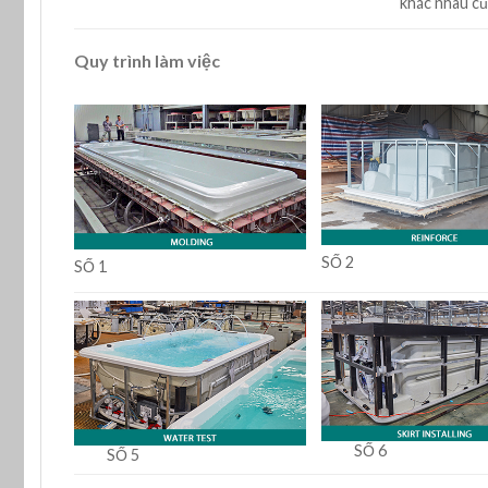
khác nhau củ
Quy trình làm việc
SỐ 2
SỐ 1
SỐ 6
SỐ 5