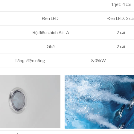
1″jet: 4 cái
Đèn LED ​
Đèn LED: 3 cá
Bộ điều chỉnh Air A
2 cái
Ghế
2 cái
Tổng điện năng
8,05kW