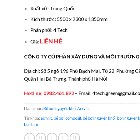
Xuất xứ: Trung Quốc
Kích thước: 5500 x 2300 x 1350mm
Phân phối: 4 Tech
LIÊN HỆ
Giá:
CÔNG TY CỔ PHẦN XÂY DỰNG VÀ MÔI TRƯỜNG 
Địa chỉ: Số 5 ngõ 196 Phố Bạch Mai, Tổ 22, Phường C
Quận Hai Bà Trưng, Thành phố Hà Nội
Hotline:
0982.461.892
– Email: 4tech.green@gmail.c
Danh mục:
Bể bơi nguyên khối Acrylic
Từ khóa:
acrylic
,
bể bơi composit
,
bể bơi nguyên khối
,
bon nguyen k
bon tam