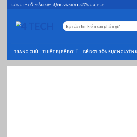
Skip
CÔNG TY CỔ PHẦN XÂY DỰNG VÀ MÔI TRƯỜNG 4TECH
to
content
Tìm
kiếm:
TRANG CHỦ
THIẾT BỊ BỂ BƠI
BỂ BƠI-BỒN SỤC NGUYÊN 