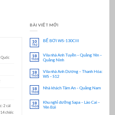
BÀI VIẾT MỚI
BỂ BƠI WS-130CIII
10
Th2
Vila nhà Anh Tuyền – Quảng Yên –
18
g Quốc
Th10
Quảng Ninh
Vila nhà Anh Dương – Thanh Hóa:
18
Th10
WS – S12
i
Nhà khách Tâm An – Quảng Nam
18
Th10
Khu nghỉ dưỡng Sapa – Lào Cai –
18
: 2 cái
Th10
Yên Bái
 14 chiếc