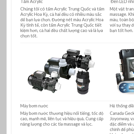
Tấm Acrylic
Đèn LED nhi
Chúng tôi có tấm Acrylic Trung Quốc và tấm
Một vật trang
Acrylic Hoa Kỳ, cả hai đều có nhiều màu sắc
massage. Khi
để bạn lựa chọn. Đường nét màu Acrylic Hoa
màu, toàn bộ
Kỳ tinh tế, còn tấm Acrylic Trung Quốc tiết
với sự thay 
kiệm hơn, cả hai đều chất lượng cao và là lựa
bạn tốt hơn.
chọn tốt.
Máy bơm nước
Hệ thống điề
Máy bơm nước thương hiệu nổi tiếng, tốc độ
Canada Geck
cao, mạnh mẽ, liên tục và hiệu quả. Cung cấp
Joyonway, v.
năng lượng cho các tia massage và lọc.
đặc điểm và 
chỉnh để phù