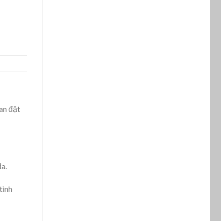
an đặt
đa.
tình