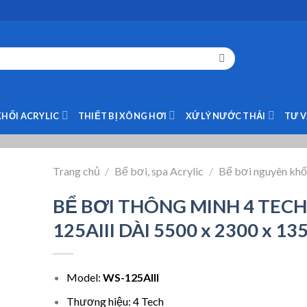
KHỐI ACRYLIC
THIẾT BỊ XÔNG HƠI
XỬ LÝ NƯỚC THẢI
TƯ 
Trang chủ
/
Bể bơi, spa Acrylic
/
Bể bơi nguyên khối
BỂ BƠI THÔNG MINH 4 TECH
125AIII DÀI 5500 x 2300 x 1
Model:
WS-125AIII
Thương hiệu: 4 Tech