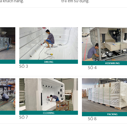
a khách hàng.
trẻ em sử dụng.
SỐ 3
SỐ 4
SỐ 7
SỐ 8