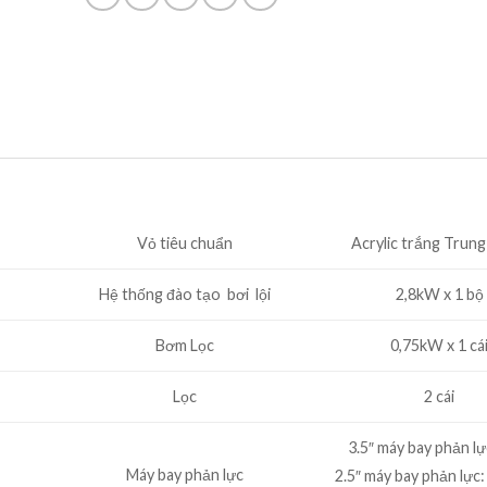
Vỏ tiêu chuẩn
Acrylic trắng Trun
Hệ thống đào tạo bơi lội
2,8kW x 1 bộ
Bơm Lọc
0,75kW x 1 cá
Lọc
2 cái
3.5″ máy bay phản lực
Máy bay phản lực
2.5″ máy bay phản lực: