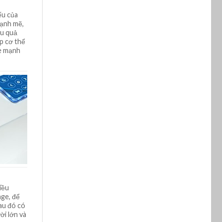
ếu của
mạnh mẽ,
ệu quả
p cơ thể
ỏe mạnh
iều
age, để
sau đó có
ời lớn và