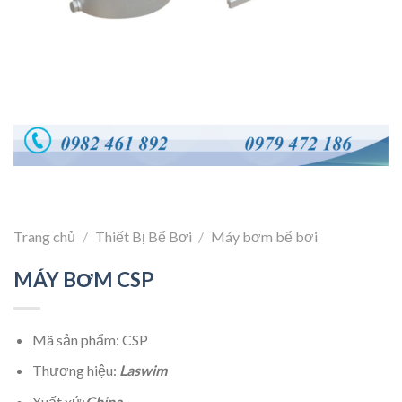
Trang chủ
/
Thiết Bị Bể Bơi
/
Máy bơm bể bơi
MÁY BƠM CSP
Mã sản phẩm: CSP
Thương hiệu:
Laswim
Xuất xứ:
China