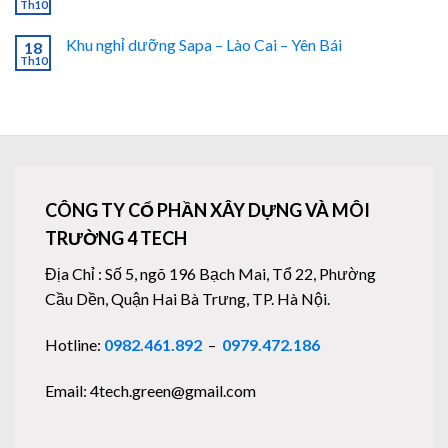
Th10
Khu nghỉ dưỡng Sapa – Lào Cai – Yên Bái
18
Th10
CÔNG TY CỔ PHẦN XÂY DỰNG VÀ MÔI
TRƯỜNG 4 TECH
Địa Chỉ : Số 5, ngõ 196 Bạch Mai, Tổ 22, Phường
Cầu Dền, Quận Hai Bà Trưng, TP. Hà Nội.
Hotline:
0982.461.892
–
0979.472.186
Email: 4tech.green@gmail.com