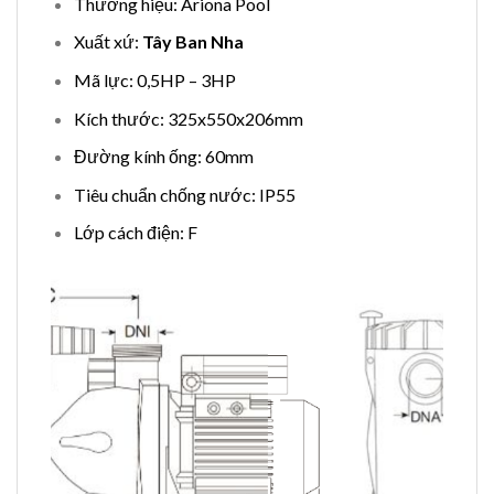
Thương hiệu: Ariona Pool
Xuất xứ:
Tây Ban Nha
Mã lực: 0,5HP – 3HP
Kích thước: 325x550x206mm
Đường kính ống: 60
mm
Tiêu chuẩn chống nước: IP55
Lớp cách điện: F