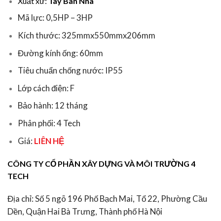
Xuất xứ:
Tây Ban Nha
Mã lực: 0,5HP – 3HP
Kích thước: 325mmx550mmx206mm
Đường kính ống: 60
mm
Tiêu chuẩn chống nước: IP55
Lớp cách điện: F
Bảo hành: 12 tháng
Phân phối: 4 Tech
Giá:
LIÊN HỆ
CÔNG TY CỔ PHẦN XÂY DỰNG VÀ MÔI TRƯỜNG 4
TECH
Địa chỉ: Số 5 ngõ 196 Phố Bạch Mai, Tổ 22, Phường Cầu
Dền, Quận Hai Bà Trưng, Thành phố Hà Nội