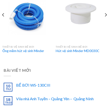
THIẾT BỊ VỆ SINH BỂ BƠI
THIẾT BỊ VỆ SINH BỂ BƠI
Ống mềm hút vệ sinh Minder
Hút vệ sinh Minder MD0030C
BÀI VIẾT MỚI
BỂ BƠI WS-130CIII
10
Th2
Vila nhà Anh Tuyền – Quảng Yên – Quảng Ninh
18
Th10