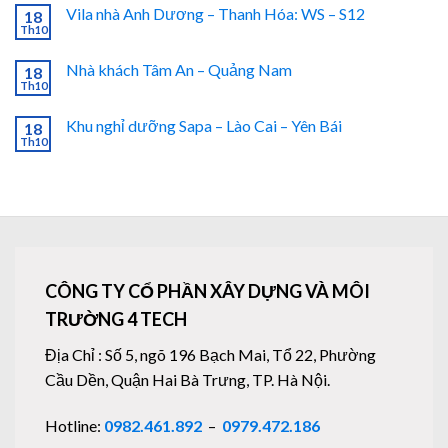
Vila nhà Anh Dương – Thanh Hóa: WS – S12
18
Th10
Nhà khách Tâm An – Quảng Nam
18
Th10
Khu nghỉ dưỡng Sapa – Lào Cai – Yên Bái
18
Th10
CÔNG TY CỔ PHẦN XÂY DỰNG VÀ MÔI
TRƯỜNG 4 TECH
Địa Chỉ : Số 5, ngõ 196 Bạch Mai, Tổ 22, Phường
Cầu Dền, Quận Hai Bà Trưng, TP. Hà Nội.
Hotline:
0982.461.892
–
0979.472.186