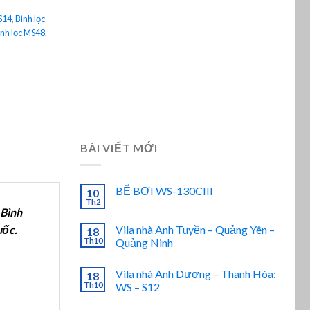
S14
,
Bình lọc
ình lọc MS48
,
BÀI VIẾT MỚI
BỂ BƠI WS-130CIII
10
Th2
 Bình
Vila nhà Anh Tuyền – Quảng Yên –
uốc.
18
Th10
Quảng Ninh
Vila nhà Anh Dương – Thanh Hóa:
18
Th10
WS – S12