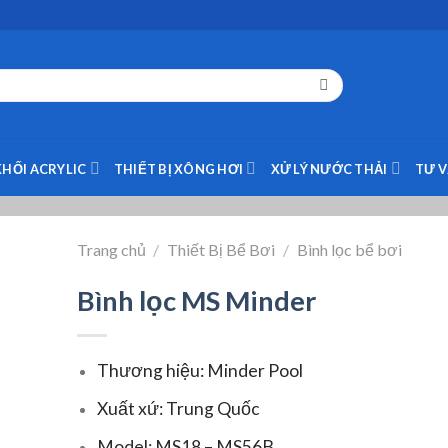
KHỐI ACRYLIC
THIẾT BỊ XÔNG HƠI
XỬ LÝ NƯỚC THẢI
TƯ 
Trang chủ
/
Thiết Bị Bể Bơi
/
Bình lọc bể bơi
Bình lọc MS Minder
Thương hiệu: Minder Pool
Xuất xứ: Trung Quốc
Model: MS18 – MS56B