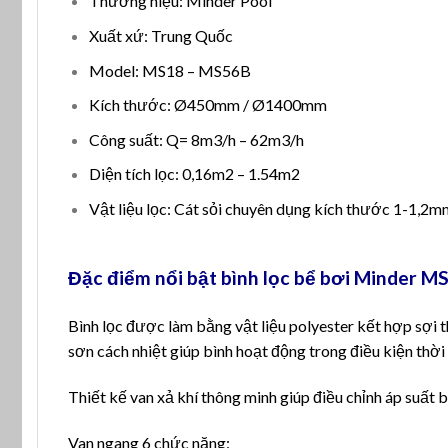
Thương hiệu: Minder Pool
Xuất xứ: Trung Quốc
Model: MS18 – MS56B
Kích thước: Ø450mm / Ø1400mm
Công suất: Q= 8m3/h – 62m3/h
Diện tích lọc: 0,16m2 – 1.54m2
Vật liệu lọc: Cát sỏi chuyên dụng kích thước 1-1,2m
Đặc điểm nổi bật bình lọc bể bơi Minder M
Bình lọc được làm bằng vật liệu polyester kết hợp sợi 
sơn cách nhiệt giúp bình hoạt động trong điều kiện thời 
Thiết kế van xả khí thông minh giúp điều chỉnh áp suất b
Van ngang 6 chức năng: