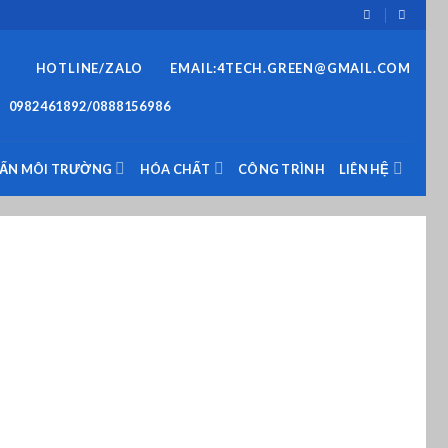
HOTLINE/ZALO
EMAIL:4TECH.GREEN@GMAIL.COM
0982461892/0888156986
VẤN MÔI TRƯỜNG
HÓA CHẤT
CÔNG TRÌNH
LIÊN HỆ