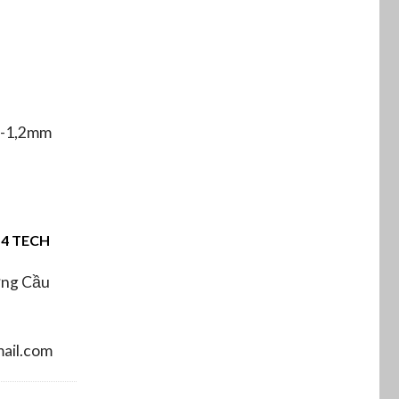
 1-1,2mm
4 TECH
ờng Cầu
ail.com