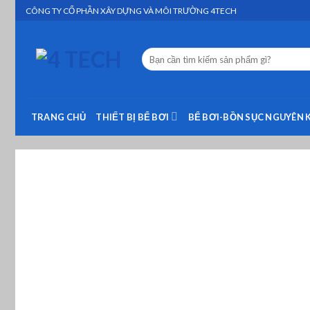
Skip
CÔNG TY CỔ PHẦN XÂY DỰNG VÀ MÔI TRƯỜNG 4TECH
to
content
Tìm
kiếm:
TRANG CHỦ
THIẾT BỊ BỂ BƠI
BỂ BƠI-BỒN SỤC NGUYÊN 