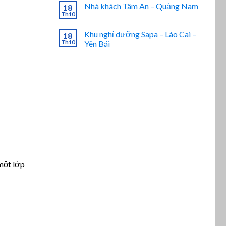
Nhà khách Tâm An – Quảng Nam
18
Th10
Khu nghỉ dưỡng Sapa – Lào Cai –
18
Th10
Yên Bái
 một lớp