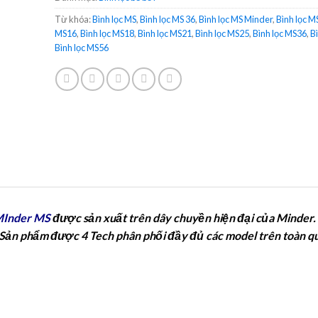
Từ khóa:
Bình lọc MS
,
Bình lọc MS 36
,
Bình lọc MS Minder
,
Bình lọc M
MS16
,
Bình lọc MS18
,
Bình lọc MS21
,
Bình lọc MS25
,
Bình lọc MS36
,
B
Bình lọc MS56
 MInder MS
được sản xuất trên dây chuyền hiện đại của Minder.
. Sản phẩm được 4 Tech phân phối đầy đủ các model trên toàn q