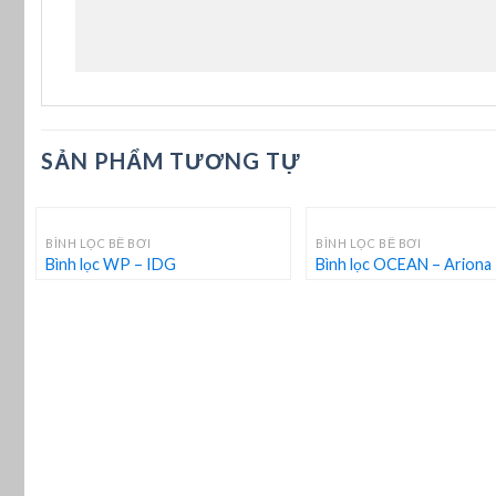
Các sản phẩm của Minder được 4 Tech nhập 
cạnh tranh nhất thị trường.
Sản phẩm chính hãng đầy đủ hóa đơn chứng
Đội ngũ thiết kế nhiệt tình, giàu kinh nghiệ
SẢN PHẨM TƯƠNG TỰ
+
+
BÌNH LỌC BỂ BƠI
BÌNH LỌC BỂ BƠI
Bình lọc WP – IDG
Bình lọc OCEAN – Ariona