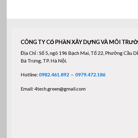
CÔNG TY CỔ PHẦN XÂY DỰNG VÀ MÔI TRƯỜ
Địa Chỉ : Số 5, ngõ 196 Bạch Mai, Tổ 22, Phường Cầu D
Bà Trưng, TP. Hà Nội.
Hotline:
0982.461.892
–
0979.472.186
Email: 4tech.green@gmail.com