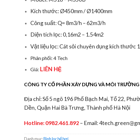
Kích thước: Ø450mm / Ø1400mm
Công suất: Q= 8m3/h – 62m3/h
Diện tích lọc: 0,16m2 – 1.54m2
Vật liệu lọc: Cát sỏi chuyên dụng kích thước
Phân phối: 4 Tech
LIÊN HỆ
Giá:
CÔNG TY CỔ PHẦN XÂY DỰNG VÀ MÔI TRƯỜNG 
Địa chỉ: Số 5 ngõ 196 Phố Bạch Mai, Tổ 22, Phư
Dền, Quận Hai Bà Trưng, Thành phố Hà Nội
Hotline:
0982.461.892
– Email: 4tech.green@gm
Danh mục:
Bình lọc bể bơi