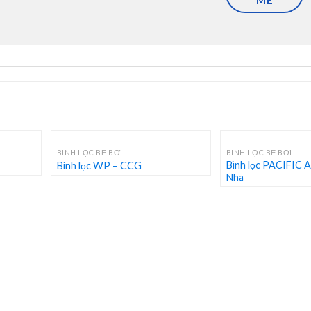
ME
trực tiếp không qua trung gian nên giá cả
 từ.
m.
+
+
BÌNH LỌC BỂ BƠI
BÌNH LỌC BỂ BƠI
Bình lọc PACIFIC A
Bình lọc WP – CCG
Nha