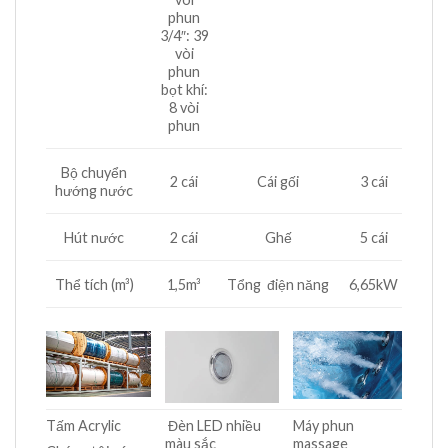
phun
3/4″: 39
vòi
phun
bọt khí:
8 vòi
phun
Bộ chuyển
2 cái
Cái gối
3 cái
hướng nước
Hút nước
2 cái
Ghế
5 cái
Thể tích (m³)
1,5m³
Tổng điện năng
6,65kW
Tấm Acrylic
Đèn LED nhiều
Máy phun
màu sắc
massage