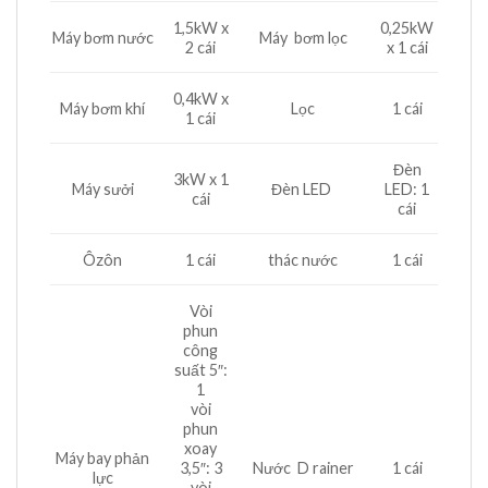
1,5kW x
0,25kW
Máy bơm nước
Máy bơm lọc
2 cái
x 1 cái
0,4kW x
Máy bơm khí
Lọc
1 cái
1 cái
Đèn
3kW x 1
Máy sưởi
Đèn LED ​
LED: 1
cái
cái
Ôzôn
1 cái
thác nước
1 cái
Vòi
phun
công
suất 5″:
1
vòi
phun
xoay
Máy bay phản
3,5″: 3
Nước D rainer
1 cái
lực
vòi