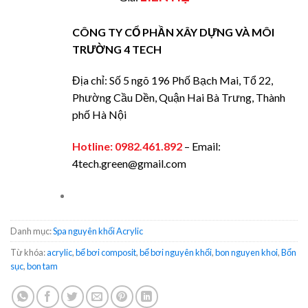
CÔNG TY CỔ PHẦN XÂY DỰNG VÀ MÔI
TRƯỜNG 4 TECH
Địa chỉ: Số 5 ngõ 196 Phố Bạch Mai, Tổ 22,
Phường Cầu Dền, Quận Hai Bà Trưng, Thành
phố Hà Nội
Hotline:
0982.461.892
– Email:
4tech.green@gmail.com
Danh mục:
Spa nguyên khối Acrylic
Từ khóa:
acrylic
,
bể bơi composit
,
bể bơi nguyên khối
,
bon nguyen khoi
,
Bổn
sục
,
bon tam