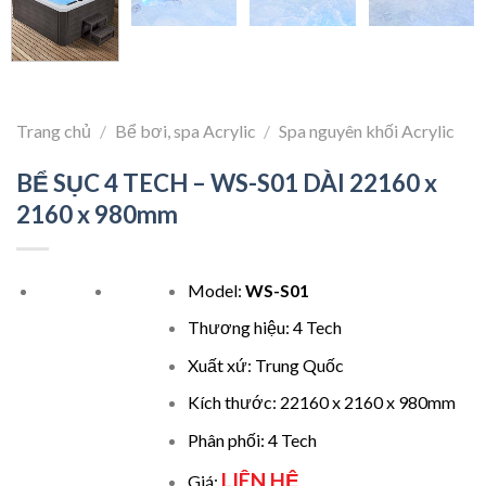
Trang chủ
/
Bể bơi, spa Acrylic
/
Spa nguyên khối Acrylic
BỂ SỤC 4 TECH – WS-S01 DÀI 22160 x
2160 x 980mm
Model:
WS-S01
Thương hiệu: 4 Tech
Xuất xứ: Trung Quốc
Kích thước: 22160 x 2160 x 980mm
Phân phối: 4 Tech
LIÊN HỆ
Giá: