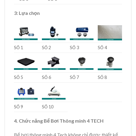
3: Lựa chọn
SỐ 1
SỐ 2
SỐ 3
SỐ 4
SỐ 5
SỐ 6
SỐ 7
SỐ 8
SỐ 9
SỐ 10
4. Chức năng Bể Bơi Thông minh 4 TECH
Bể bơi thông minh 4 Tech không chỉ được thiết kế