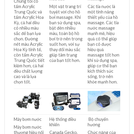
Chúng tôi có
tấm Acrylic
Một vật trang trí
Các tia nước là
Trung Quốc và
tuyệt vời cho hồ
một tính năng
tấm Acrylic Hoa
bơi massage. Khi
thiết yếu của hồ
Kỳ, cả hai đều
bạn sử dụng spa,
massage. Các tia
có nhiều màu
bật đèn nhiều
nước massage
sắc để bạn lựa
màu, toàn bộ hồ
mạnh mẽ, hiệu
chọn. Đường
bơi trở nên trong
quả có thể giúp
nét màu Acrylic
suốt hơn, với sự
bạn có được
Hoa Kỳ tinh tế,
thay đổi màu sắc
hiệu quả
còn tấm Acrylic
giúp tâm trạng
massage tốt hơn
Trung Quốc tiết
của bạn tốt hơn.
khi sử dụng spa,
kiệm hơn, cả hai
giúp cơ thể bạn
đều chất lượng
kích thích sức
cao và là lựa
sống, trở nên
chọn tốt.
khỏe mạnh hơn.
Máy bơm nước
Hệ thống điều
Bộ chuyển
khiển
hướng
Máy bơm nước
thương hiệu nổi
Canada Gecko,
Chức năng của