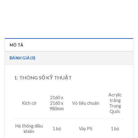
MÔ TẢ
ĐÁNH GIÁ (0)
1: THÔNG SỐ KỸ THUẬT
Acrylic
2160 x
trắng
Kích cỡ
2160 x
Vỏ tiêu chuẩn
Trung
980mm
Quốc
Hệ thống điều
1 bộ
Váy PS
1 bộ
khiển