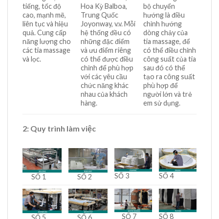
tiếng, tốc độ
Hoa Kỳ Balboa,
bộ chuyển
cao, mạnh mẽ,
Trung Quốc
hướng là điều
liên tục và hiệu
Joyonway, v.v. Mỗi
chỉnh hướng
quả. Cung cấp
hệ thống đều có
dòng chảy của
năng lượng cho
những đặc điểm
tia massage, để
các tia massage
và ưu điểm riêng
có thể điều chỉnh
và lọc.
có thể được điều
công suất của tia
chỉnh để phù hợp
sau đó có thể
với các yêu cầu
tạo ra công suất
chức năng khác
phù hợp để
nhau của khách
người lớn và trẻ
hàng.
em sử dụng.
2: Quy trình làm việc
SỐ 3
SỐ 4
SỐ 2
SỐ 1
SỐ 7
SỐ 8
SỐ 6
SỐ 5