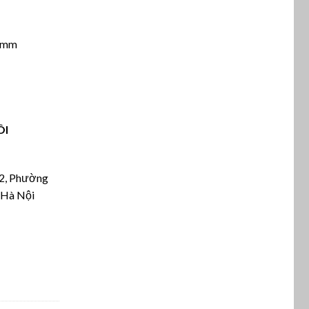
00mm
ÔI
22, Phường
 Hà Nội