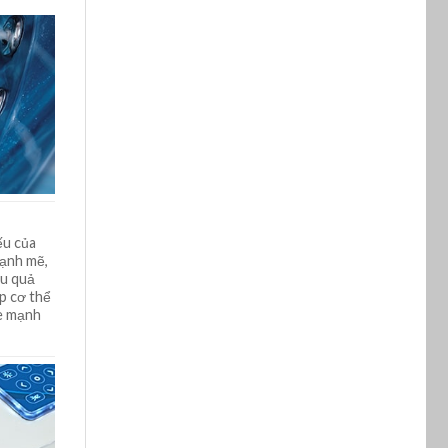
ếu của
mạnh mẽ,
ệu quả
p cơ thể
ỏe mạnh