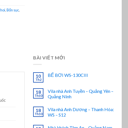
hoi
,
Bổn sục
,
BÀI VIẾT MỚI
BỂ BƠI WS-130CIII
10
Th2
Vila nhà Anh Tuyền – Quảng Yên –
18
Th10
Quảng Ninh
uốc
Vila nhà Anh Dương – Thanh Hóa:
18
Th10
WS – S12
Nhà khách Tâm An – Quảng Nam