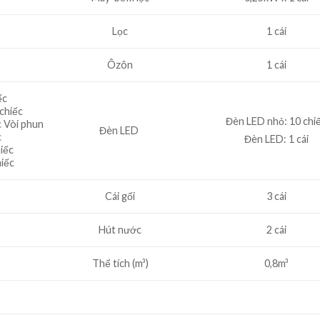
Lọc
1 cái
Ôzôn
1 cái
ếc
 chiếc
Đèn LED nhỏ: 10 chi
c Vòi phun
Đèn LED ​
c
Đèn LED: 1 cái
hiếc
hiếc
Cái gối
3 cái
Hút nước
2 cái
Thể tích (m³)
0,8m³