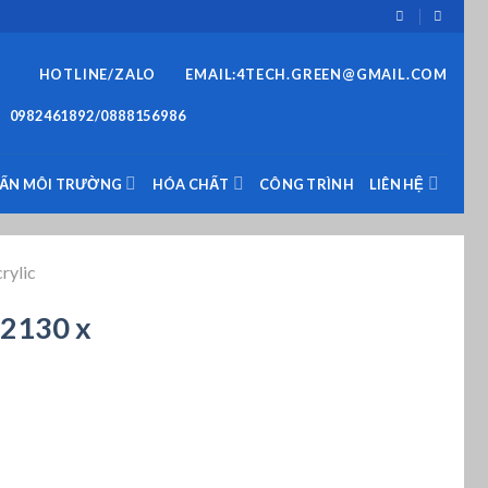
HOTLINE/ZALO
EMAIL:4TECH.GREEN@GMAIL.COM
0982461892/0888156986
VẤN MÔI TRƯỜNG
HÓA CHẤT
CÔNG TRÌNH
LIÊN HỆ
rylic
 2130 x