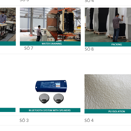
SỐ 4
SỐ 7
SỐ 8
SỐ 3
SỐ 4