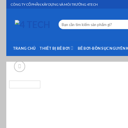
Skip
CÔNG TY CỔ PHẦN XÂY DỰNG VÀ MÔI TRƯỜNG 4TECH
to
content
Tìm
kiếm:
TRANG CHỦ
THIẾT BỊ BỂ BƠI
BỂ BƠI-BỒN SỤC NGUYÊN 