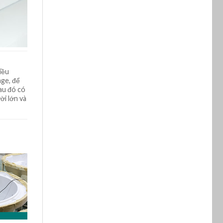
iều
age, để
sau đó có
ời lớn và