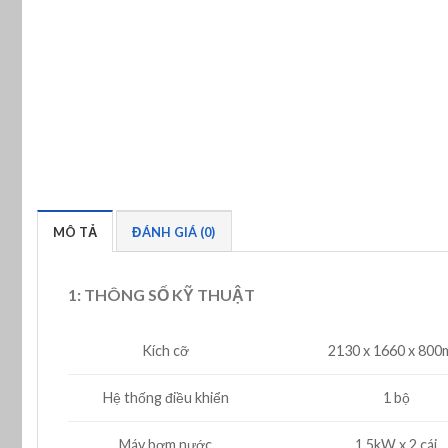
MÔ TẢ
ĐÁNH GIÁ (0)
1: THÔNG SỐ KỸ THUẬT
Kích cỡ
2130 x 1660 x 80
Hệ thống điều khiển
1 bộ
Máy bơm nước
1,5kW x 2 cái