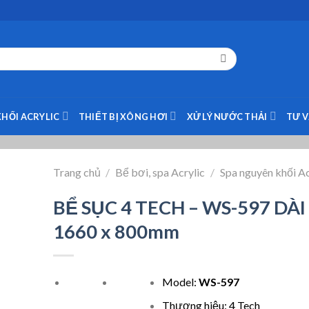
KHỐI ACRYLIC
THIẾT BỊ XÔNG HƠI
XỬ LÝ NƯỚC THẢI
TƯ 
Trang chủ
/
Bể bơi, spa Acrylic
/
Spa nguyên khối Ac
BỂ SỤC 4 TECH – WS-597 DÀI
1660 x 800mm
Model:
WS-597
Thương hiệu: 4 Tech