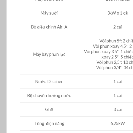
Máy sưởi
3kW x 1 cái
Bộ điều chỉnh Air A
2 cái
Vòi phun 5″: 2 chi
Vòi phun xoay 4,5″: 2
Vòi phun xoay 3,5″: 1 chiế
Máy bay phản lực
xoay 2,5″: 5 chiế
Vòi phun 2,5″: 10 c
Vòi phun 3/4″: 34 c
Nước D rainer
1 cái
Bộ chuyển hướng nước
1 cái
Ghế
3 cái
Tổng điện năng
6,25kW