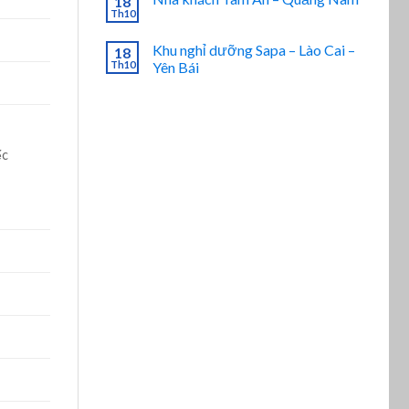
18
Th10
Khu nghỉ dưỡng Sapa – Lào Cai –
18
Th10
Yên Bái
ếc