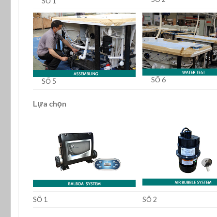
SỐ 1
SỐ 6
SỐ 5
Lựa chọn
SỐ 1
SỐ 2