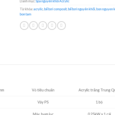
Danh mục:
Spa nguyên khối Acrylic
Từ khóa:
acrylic
,
bể bơi composit
,
bể bơi nguyên khối
,
bon nguyen k
bon tam
0mm
Vỏ tiêu chuẩn
Acrylic trắng Trung Q
Váy PS
1 bộ
Máy bơm lọc
0,25kW x 1 cái