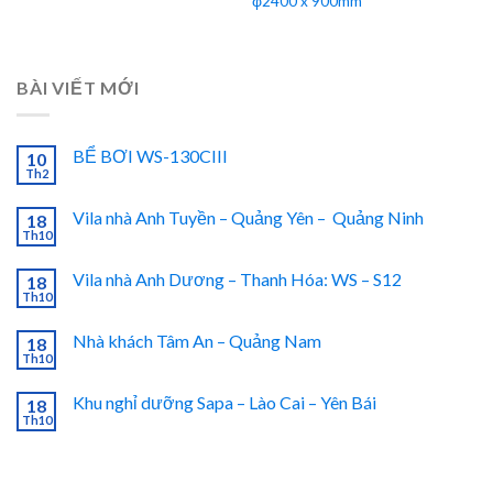
φ2400 x 900mm
BÀI VIẾT MỚI
BỂ BƠI WS-130CIII
10
Th2
Vila nhà Anh Tuyền – Quảng Yên – Quảng Ninh
18
Th10
Vila nhà Anh Dương – Thanh Hóa: WS – S12
18
Th10
Nhà khách Tâm An – Quảng Nam
18
Th10
Khu nghỉ dưỡng Sapa – Lào Cai – Yên Bái
18
Th10