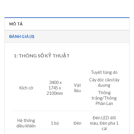
MÔ TẢ
ĐÁNH GIÁ (0)
1: THÔNG SỐ KỸ THUẬT
Tuyết tùng đỏ
Cây độc cần/cây
3400 x
Vật
dương
Kích cỡ
1745 x
liệu
Thông
2100mm
trắng/Thông
Phần Lan
Đèn LED đổi
Hệ thống
1 bộ
Đèn
màu, Đèn pha 1
điều khiển
cái