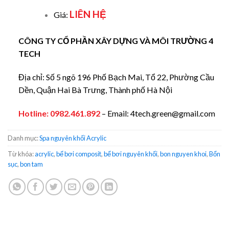
LIÊN HỆ
Giá:
CÔNG TY CỔ PHẦN XÂY DỰNG VÀ MÔI TRƯỜNG 4
TECH
Địa chỉ: Số 5 ngõ 196 Phố Bạch Mai, Tổ 22, Phường Cầu
Dền, Quận Hai Bà Trưng, Thành phố Hà Nội
Hotline:
0982.461.892
– Email: 4tech.green@gmail.com
Danh mục:
Spa nguyên khối Acrylic
Từ khóa:
acrylic
,
bể bơi composit
,
bể bơi nguyên khối
,
bon nguyen khoi
,
Bổn
sục
,
bon tam