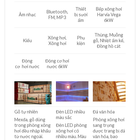
Thiết
Bếp xông hơi
Bluetooth,
Âm nhạc
bị sưởi
Harvia Vega
FM, MP3
ấm
6kW
Thùng, Muỗng
Xông hơi,
Phụ
Kiểu
gỗ, Nhiệt ẩm kế,
Xông hơi
kiện
Đồng hồ cát
Động
Động cơ hơi
cơ hơi nước
nước 6kW
Gỗ tự nhiên
Đèn LED nhiều
Đá văn hóa
màu sắc
Mexda, gỗ dùng
Phòng xông hơi
trong phòng xông
Đèn LED phòng
sang trọng
hơi đều nhập khẩu
xông hơi có
được trang bị đá
từ nước ngoài.
nhiều màu. Màu
văn hóa, bao