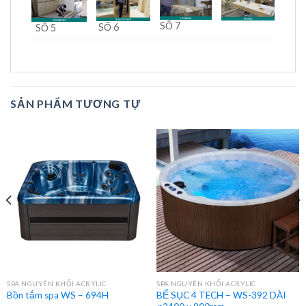
SỐ 7
SỐ 6
SỐ 5
SẢN PHẨM TƯƠNG TỰ
SPA NGUYÊN KHỐI ACRYLIC
SPA NGUYÊN KHỐI ACRYLIC
BỂ SỤC 4 TECH – WS-392 DÀI
Bồn tắm spa WS – 694H