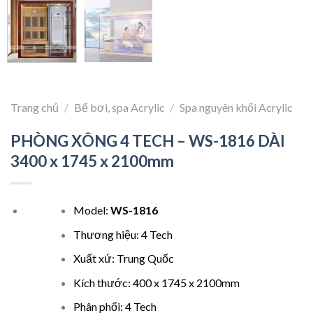
Trang chủ
/
Bể bơi, spa Acrylic
/
Spa nguyên khối Acrylic
PHÒNG XÔNG 4 TECH – WS-1816 DÀI
3400 x 1745 x 2100mm
Model:
WS-1816
Thương hiệu: 4 Tech
Xuất xứ: Trung Quốc
Kích thước: 400 x 1745 x 2100mm
Phân phối: 4 Tech