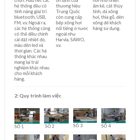
chọn. Hầu hết các
ổn định của
hơi như nhiệt
hệ thống đều có
thương hiệu
ẩm kế, cát thủy
tính năng giải trí
Trung Quốc
tinh, đá xông
bluetooth, USB,
còn cung cấp
hơi, thìa gỗ, đèn
FM, v.v. Ngoài ra,
bếp xông hơi
xông để khách
các hệ thống cũng
nổi tiếng ở nước
hàng sử dụng.
có thể điều chỉnh
ngoài như
cài đặt nhiệt độ,
Harvia, SAWO,
màu đèn led và
v.v.
thời gian. Các hệ
thống khác nhau
mang lại trải
nghiệm khác nhau
cho mỗi khách
hàng.
2: Quy trình làm việc
SỐ 3
SỐ 4
SỐ 2
SỐ 1