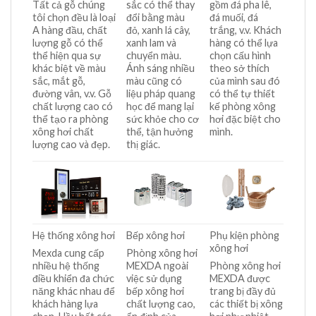
Tất cả gỗ chúng
sắc có thể thay
gồm đá pha lê,
tôi chọn đều là loại
đổi bằng màu
đá muối, đá
A hàng đầu, chất
đỏ, xanh lá cây,
trắng, v.v. Khách
lượng gỗ có thể
xanh lam và
hàng có thể lựa
thể hiện qua sự
chuyển màu.
chọn cấu hình
khác biệt về màu
Ánh sáng nhiều
theo sở thích
sắc, mắt gỗ,
màu cũng có
của mình sau đó
đường vân, v.v. Gỗ
liệu pháp quang
có thể tự thiết
chất lượng cao có
học để mang lại
kế phòng xông
thể tạo ra phòng
sức khỏe cho cơ
hơi đặc biệt cho
xông hơi chất
thể, tận hưởng
mình.
lượng cao và đẹp.
thị giác.
Hệ thống xông hơi
Bếp xông hơi
Phụ kiện phòng
xông hơi
Mexda cung cấp
Phòng xông hơi
nhiều hệ thống
MEXDA ngoài
Phòng xông hơi
điều khiển đa chức
việc sử dụng
MEXDA được
năng khác nhau để
bếp xông hơi
trang bị đầy đủ
khách hàng lựa
chất lượng cao,
các thiết bị xông