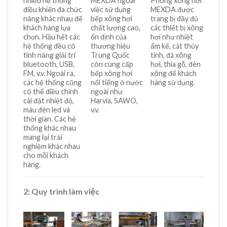
nhiều hệ thống
MEXDA ngoài
Phòng xông hơi
điều khiển đa chức
việc sử dụng
MEXDA được
năng khác nhau để
bếp xông hơi
trang bị đầy đủ
khách hàng lựa
chất lượng cao,
các thiết bị xông
chọn. Hầu hết các
ổn định của
hơi như nhiệt
hệ thống đều có
thương hiệu
ẩm kế, cát thủy
tính năng giải trí
Trung Quốc
tinh, đá xông
bluetooth, USB,
còn cung cấp
hơi, thìa gỗ, đèn
FM, v.v. Ngoài ra,
bếp xông hơi
xông để khách
các hệ thống cũng
nổi tiếng ở nước
hàng sử dụng.
có thể điều chỉnh
ngoài như
cài đặt nhiệt độ,
Harvia, SAWO,
màu đèn led và
v.v.
thời gian. Các hệ
thống khác nhau
mang lại trải
nghiệm khác nhau
cho mỗi khách
hàng.
2: Quy trình làm việc