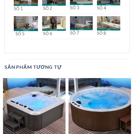
SỐ 3
SỐ 4
SỐ 2
SỐ 1
SỐ 7
SỐ 8
SỐ 6
SỐ 5
SẢN PHẨM TƯƠNG TỰ