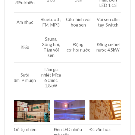
điều khiển
LED 1 cái
Bluetooth,
Cấu hình vòi
Vòi sen cầm
Âm nhạc
FM, MP3
hoa sen
tay, Switch
Sauna,
Xông hơi,
Động
Động cơ hơi
Kiểu
Tắm vòi
cơ hơi nước
nước 4.5kW
sen
Tấm gia
Sưởi
nhiệt Mica
ấm P muộn
6 chiếc
1,8kW
Gỗ tự nhiên
Đèn LED nhiều
Đá văn hóa
màu sắc