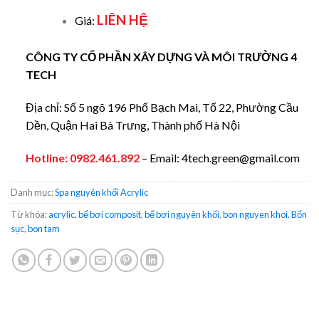
LIÊN HỆ
Giá:
CÔNG TY CỔ PHẦN XÂY DỰNG VÀ MÔI TRƯỜNG 4
TECH
Địa chỉ: Số 5 ngõ 196 Phố Bạch Mai, Tổ 22, Phường Cầu
Dền, Quận Hai Bà Trưng, Thành phố Hà Nội
Hotline:
0982.461.892
– Email: 4tech.green@gmail.com
Danh mục:
Spa nguyên khối Acrylic
Từ khóa:
acrylic
,
bể bơi composit
,
bể bơi nguyên khối
,
bon nguyen khoi
,
Bổn
sục
,
bon tam