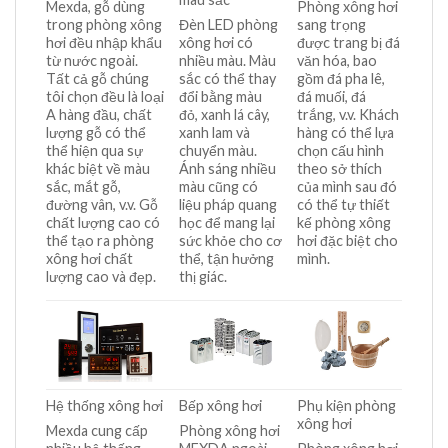
Mexda, gỗ dùng
Phòng xông hơi
trong phòng xông
Đèn LED phòng
sang trọng
hơi đều nhập khẩu
xông hơi có
được trang bị đá
từ nước ngoài.
nhiều màu. Màu
văn hóa, bao
Tất cả gỗ chúng
sắc có thể thay
gồm đá pha lê,
tôi chọn đều là loại
đổi bằng màu
đá muối, đá
A hàng đầu, chất
đỏ, xanh lá cây,
trắng, v.v. Khách
lượng gỗ có thể
xanh lam và
hàng có thể lựa
thể hiện qua sự
chuyển màu.
chọn cấu hình
khác biệt về màu
Ánh sáng nhiều
theo sở thích
sắc, mắt gỗ,
màu cũng có
của mình sau đó
đường vân, v.v. Gỗ
liệu pháp quang
có thể tự thiết
chất lượng cao có
học để mang lại
kế phòng xông
thể tạo ra phòng
sức khỏe cho cơ
hơi đặc biệt cho
xông hơi chất
thể, tận hưởng
mình.
lượng cao và đẹp.
thị giác.
Hệ thống xông hơi
Bếp xông hơi
Phụ kiện phòng
xông hơi
Mexda cung cấp
Phòng xông hơi