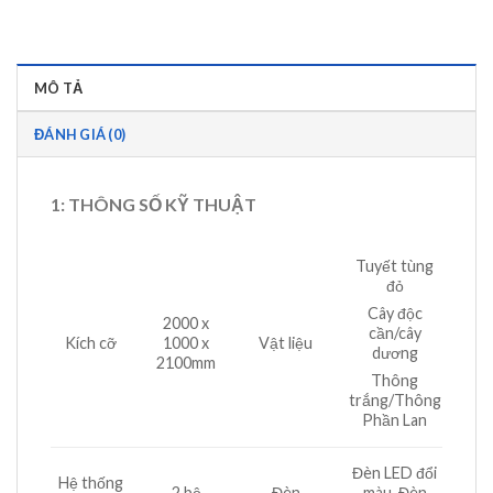
MÔ TẢ
ĐÁNH GIÁ (0)
1: THÔNG SỐ KỸ THUẬT
Tuyết tùng
đỏ
Cây độc
2000 x
cần/cây
Kích cỡ
1000 x
Vật liệu
dương
2100mm
Thông
trắng/Thông
Phần Lan
Đèn LED đổi
Hệ thống
2 bộ
Đèn
màu, Đèn