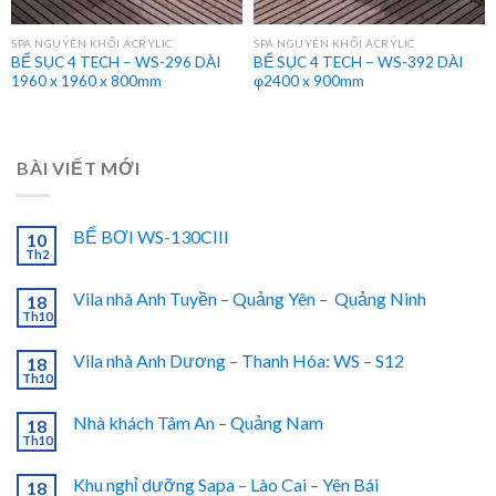
SPA NGUYÊN KHỐI ACRYLIC
SPA NGUYÊN KHỐI ACRYLIC
BỂ SỤC 4 TECH – WS-296 DÀI
BỂ SỤC 4 TECH – WS-392 DÀI
1960 x 1960 x 800mm
φ2400 x 900mm
BÀI VIẾT MỚI
BỂ BƠI WS-130CIII
10
Th2
Vila nhà Anh Tuyền – Quảng Yên – Quảng Ninh
18
Th10
Vila nhà Anh Dương – Thanh Hóa: WS – S12
18
Th10
Nhà khách Tâm An – Quảng Nam
18
Th10
Khu nghỉ dưỡng Sapa – Lào Cai – Yên Bái
18