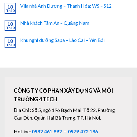
Vila nhà Anh Dương – Thanh Hóa: WS – S12
18
Th10
Nhà khách Tâm An – Quảng Nam
18
Th10
Khu nghỉ dưỡng Sapa – Lào Cai – Yên Bái
18
Th10
CÔNG TY CỔ PHẦN XÂY DỰNG VÀ MÔI
TRƯỜNG 4 TECH
Địa Chỉ : Số 5, ngõ 196 Bạch Mai, Tổ 22, Phường
Cầu Dền, Quận Hai Bà Trưng, TP. Hà Nội.
Hotline:
0982.461.892
–
0979.472.186