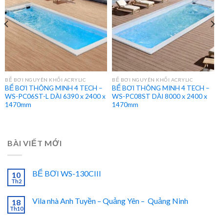
BỂ BƠI NGUYÊN KHỐI ACRYLIC
BỂ BƠI NGUYÊN KHỐI ACRYLIC
BỂ BƠI THÔNG MINH 4 TECH –
BỂ BƠI THÔNG MINH 4 TECH –
WS-PC06ST-L DÀI 6390 x 2400 x
WS-PC08ST DÀI 8000 x 2400 x
1470mm
1470mm
BÀI VIẾT MỚI
BỂ BƠI WS-130CIII
10
Th2
Vila nhà Anh Tuyền – Quảng Yên – Quảng Ninh
18
Th10