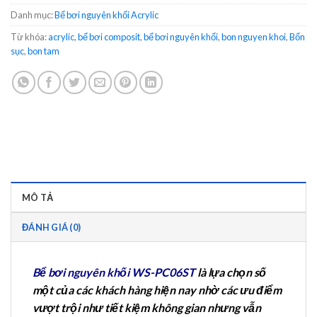
Danh mục:
Bể bơi nguyên khối Acrylic
Từ khóa:
acrylic
,
bể bơi composit
,
bể bơi nguyên khối
,
bon nguyen khoi
,
Bổn
sục
,
bon tam
MÔ TẢ
ĐÁNH GIÁ (0)
Bể bơi nguyên khối WS-PC06ST
là lựa chọn số
một của các khách hàng hiện nay nhờ các ưu điểm
vượt trội như tiết kiệm không gian nhưng vẫn