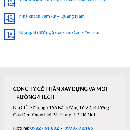
18
Th10
Nhà khách Tâm An – Quảng Nam
18
Th10
Khu nghỉ dưỡng Sapa – Lào Cai – Yên Bái
18
Th10
CÔNG TY CỔ PHẦN XÂY DỰNG VÀ MÔI
TRƯỜNG 4 TECH
Địa Chỉ : Số 5, ngõ 196 Bạch Mai, Tổ 22, Phường
Cầu Dền, Quận Hai Bà Trưng, TP. Hà Nội.
Hotline:
0982.461.892
–
0979.472.186