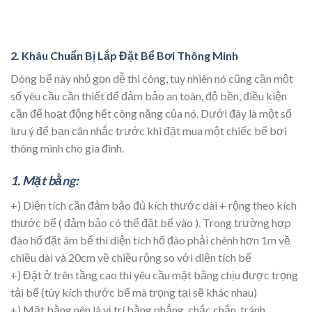
2. Khâu Chuẩn Bị Lắp Đặt Bể Bơi Thông Minh
Dòng bể này nhỏ gọn dễ thi công, tuy nhiên nó cũng cần một
số yêu cầu cần thiết để đảm bảo an toàn, độ bền, điều kiện
cần để hoạt động hết công năng của nó. Dưới đây là một số
lưu ý để bạn cân nhắc trước khi đặt mua một chiếc bể bơi
thông minh cho gia đình.
1. Mặt bằng:
+) Diện tích cần đảm bảo đủ kích thước dài + rộng theo kích
thước bể ( đảm bảo có thể đặt bể vào ). Trong trường hợp
đào hố đặt âm bể thì diện tích hố đào phải chênh hơn 1m về
chiều dài và 20cm về chiều rộng so với diện tích bể
+) Đặt ở trên tầng cao thì yêu cầu mặt bằng chịu được trọng
tải bể (tùy kích thước bể mà trọng tại sẽ khác nhau)
+) Mặt bằng nên là vị trí bằng phẳng, chắc chắn, tránh