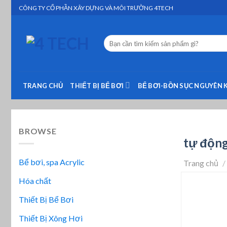
Skip
CÔNG TY CỔ PHẦN XÂY DỰNG VÀ MÔI TRƯỜNG 4TECH
to
content
Tìm
kiếm:
TRANG CHỦ
THIẾT BỊ BỂ BƠI
BỂ BƠI-BỒN SỤC NGUYÊN 
BROWSE
tự độn
Bể bơi, spa Acrylic
Trang chủ
/
Hóa chất
Thiết Bị Bể Bơi
Thiết Bị Xông Hơi