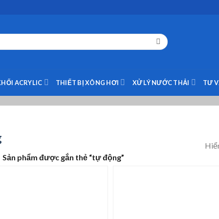
KHỐI ACRYLIC
THIẾT BỊ XÔNG HƠI
XỬ LÝ NƯỚC THẢI
TƯ 
g
Hiển
Sản phẩm được gắn thẻ “tự động”