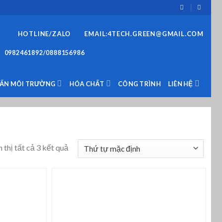
HOTLINE/ZALO
EMAIL:4TECH.GREEN@GMAIL.COM
0982461892/0888156986
VẤN MÔI TRƯỜNG
HÓA CHẤT
CÔNG TRÌNH
LIÊN HỆ
 thị tất cả 3 kết quả