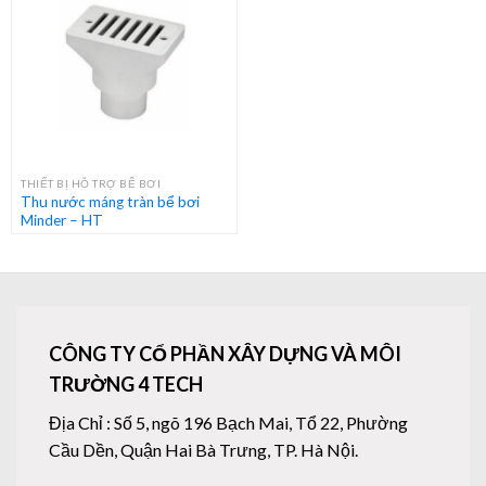
THIẾT BỊ HỖ TRỢ BỂ BƠI
Thu nước máng tràn bể bơi
Minder – HT
CÔNG TY CỔ PHẦN XÂY DỰNG VÀ MÔI
TRƯỜNG 4 TECH
Địa Chỉ : Số 5, ngõ 196 Bạch Mai, Tổ 22, Phường
Cầu Dền, Quận Hai Bà Trưng, TP. Hà Nội.