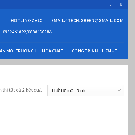
HOTLINE/ZALO
EMAIL:4TECH.GREEN@GMAIL.COM
0982461892/0888156986
VẤN MÔI TRƯỜNG
HÓA CHẤT
CÔNG TRÌNH
LIÊN HỆ
 thị tất cả 2 kết quả