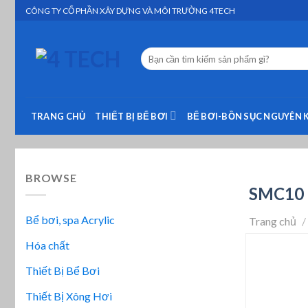
Skip
CÔNG TY CỔ PHẦN XÂY DỰNG VÀ MÔI TRƯỜNG 4TECH
to
content
Tìm
kiếm:
TRANG CHỦ
THIẾT BỊ BỂ BƠI
BỂ BƠI-BỒN SỤC NGUYÊN 
BROWSE
SMC10
Bể bơi, spa Acrylic
Trang chủ
/
Hóa chất
Thiết Bị Bể Bơi
Thiết Bị Xông Hơi