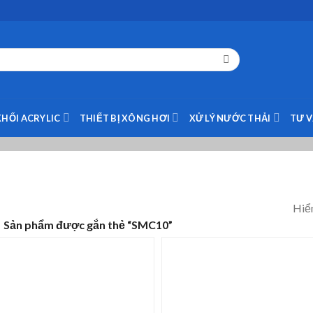
KHỐI ACRYLIC
THIẾT BỊ XÔNG HƠI
XỬ LÝ NƯỚC THẢI
TƯ 
Hiển
Sản phẩm được gắn thẻ “SMC10”