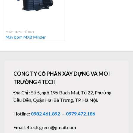
MÁY BƠM BỂ BƠI
Máy bơm MXB Minder
CÔNG TY CỔ PHẦN XÂY DỰNG VÀ MÔI
TRƯỜNG 4 TECH
Địa Chỉ : Số 5, ngõ 196 Bạch Mai, Tổ 22, Phường
Cầu Dền, Quận Hai Bà Trưng, TP. Hà Nội.
Hotline:
0982.461.892
–
0979.472.186
Email: 4tech.green@gmail.com