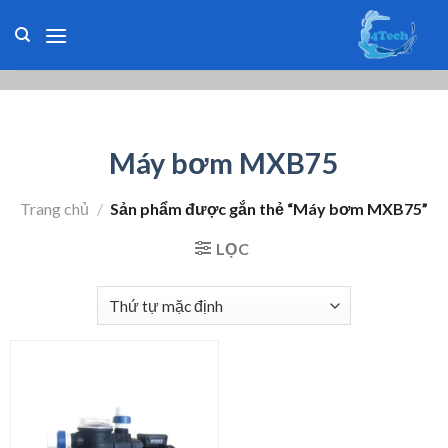
Skip
to
content
Máy bơm MXB75
Trang chủ
/
Sản phẩm được gắn thẻ “Máy bơm MXB75”
LỌC