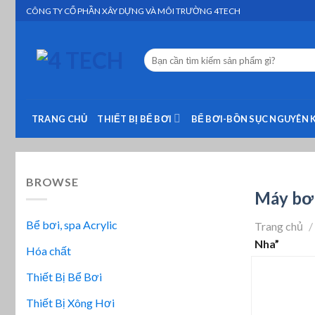
Skip
CÔNG TY CỔ PHẦN XÂY DỰNG VÀ MÔI TRƯỜNG 4TECH
to
content
Tìm
kiếm:
TRANG CHỦ
THIẾT BỊ BỂ BƠI
BỂ BƠI-BỒN SỤC NGUYÊN 
BROWSE
Máy bơm
Bể bơi, spa Acrylic
Trang chủ
/
Nha”
Hóa chất
Thiết Bị Bể Bơi
Thiết Bị Xông Hơi