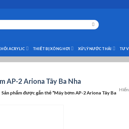
KHỐI ACRYLIC
THIẾT BỊ XÔNG HƠI
XỬ LÝ NƯỚC THẢI
TƯ 
 AP-2 Ariona Tây Ba Nha
Hiển 
Sản phẩm được gắn thẻ “Máy bơm AP-2 Ariona Tây Ba