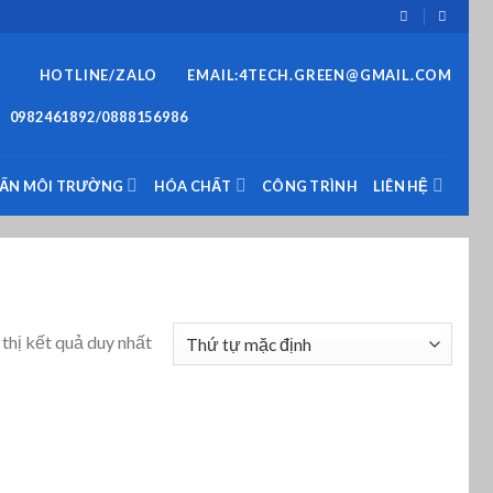
HOTLINE/ZALO
EMAIL:4TECH.GREEN@GMAIL.COM
0982461892/0888156986
VẤN MÔI TRƯỜNG
HÓA CHẤT
CÔNG TRÌNH
LIÊN HỆ
thị kết quả duy nhất