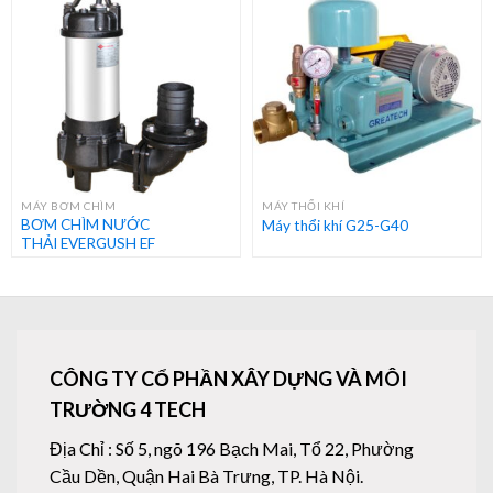
MÁY BƠM CHÌM
MÁY THỔI KHÍ
BƠM CHÌM NƯỚC
Máy thổi khí G25-G40
THẢI EVERGUSH EF
CÔNG TY CỔ PHẦN XÂY DỰNG VÀ MÔI
TRƯỜNG 4 TECH
Địa Chỉ : Số 5, ngõ 196 Bạch Mai, Tổ 22, Phường
Cầu Dền, Quận Hai Bà Trưng, TP. Hà Nội.