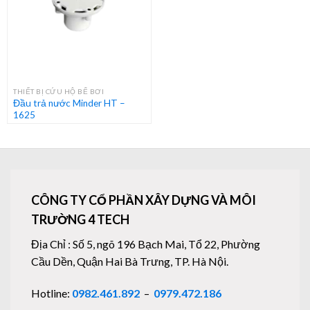
THIẾT BỊ CỨU HỘ BỂ BƠI
Đầu trả nước Minder HT –
1625
CÔNG TY CỔ PHẦN XÂY DỰNG VÀ MÔI
TRƯỜNG 4 TECH
Địa Chỉ : Số 5, ngõ 196 Bạch Mai, Tổ 22, Phường
Cầu Dền, Quận Hai Bà Trưng, TP. Hà Nội.
Hotline:
0982.461.892
–
0979.472.186