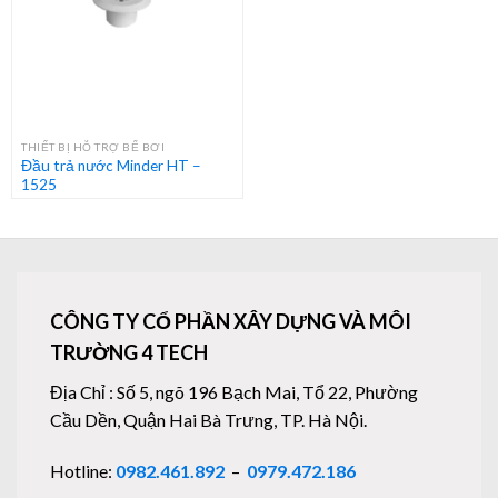
THIẾT BỊ HỖ TRỢ BỂ BƠI
Đầu trả nước Minder HT –
1525
CÔNG TY CỔ PHẦN XÂY DỰNG VÀ MÔI
TRƯỜNG 4 TECH
Địa Chỉ : Số 5, ngõ 196 Bạch Mai, Tổ 22, Phường
Cầu Dền, Quận Hai Bà Trưng, TP. Hà Nội.
Hotline:
0982.461.892
–
0979.472.186