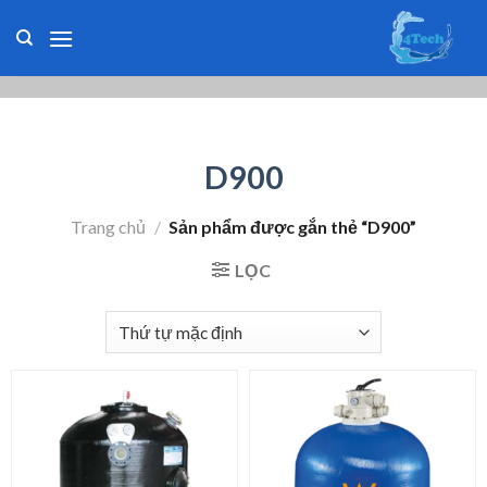
Skip
to
content
D900
Trang chủ
/
Sản phẩm được gắn thẻ “D900”
LỌC