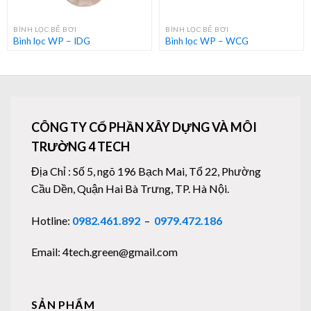
BÌNH LỌC BỂ BƠI
BÌNH LỌC BỂ BƠI
Bình lọc WP – IDG
Bình lọc WP – WCG
CÔNG TY CỔ PHẦN XÂY DỰNG VÀ MÔI
TRƯỜNG 4 TECH
Địa Chỉ : Số 5, ngõ 196 Bạch Mai, Tổ 22, Phường
Cầu Dền, Quận Hai Bà Trưng, TP. Hà Nội.
Hotline:
0982.461.892
–
0979.472.186
Email: 4tech.green@gmail.com
SẢN PHẨM