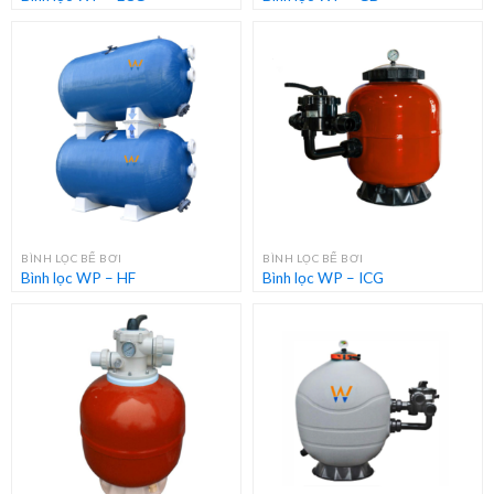
BÌNH LỌC BỂ BƠI
BÌNH LỌC BỂ BƠI
Bình lọc WP – HF
Bình lọc WP – ICG