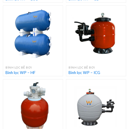
BÌNH LỌC BỂ BƠI
BÌNH LỌC BỂ BƠI
Bình lọc WP – HF
Bình lọc WP – ICG