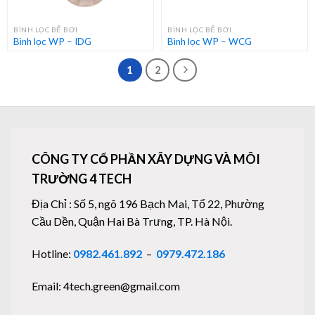
BÌNH LỌC BỂ BƠI
BÌNH LỌC BỂ BƠI
Bình lọc WP – IDG
Bình lọc WP – WCG
1
2
CÔNG TY CỔ PHẦN XÂY DỰNG VÀ MÔI
TRƯỜNG 4 TECH
Địa Chỉ : Số 5, ngõ 196 Bạch Mai, Tổ 22, Phường
Cầu Dền, Quận Hai Bà Trưng, TP. Hà Nội.
Hotline:
0982.461.892
–
0979.472.186
Email: 4tech.green@gmail.com