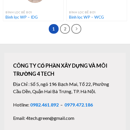
BÌNH LỌC BỂ BƠI
BÌNH LỌC BỂ BƠI
Bình lọc WP – IDG
Bình lọc WP – WCG
1
2
CÔNG TY CỔ PHẦN XÂY DỰNG VÀ MÔI
TRƯỜNG 4 TECH
Địa Chỉ : Số 5, ngõ 196 Bạch Mai, Tổ 22, Phường
Cầu Dền, Quận Hai Bà Trưng, TP. Hà Nội.
Hotline:
0982.461.892
–
0979.472.186
Email: 4tech.green@gmail.com