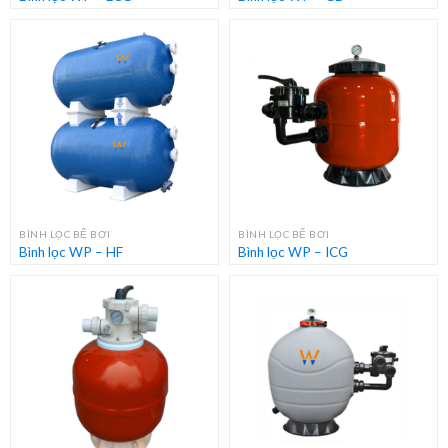
BÌNH LỌC BỂ BƠI
BÌNH LỌC BỂ BƠI
Bình lọc WP – HF
Bình lọc WP – ICG