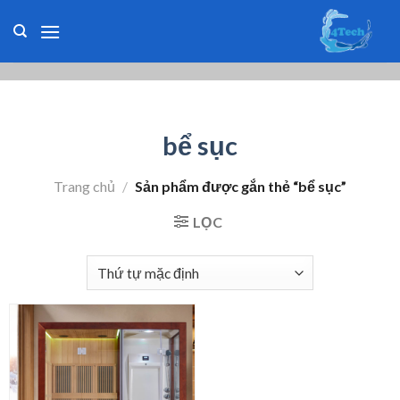
Skip
to
content
bể sục
Trang chủ
/
Sản phẩm được gắn thẻ “bể sục”
LỌC