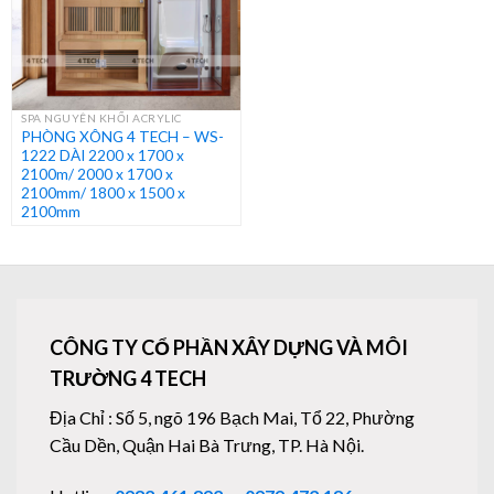
SPA NGUYÊN KHỐI ACRYLIC
PHÒNG XÔNG 4 TECH – WS-
1222 DÀI 2200 x 1700 x
2100m/ 2000 x 1700 x
2100mm/ 1800 x 1500 x
2100mm
CÔNG TY CỔ PHẦN XÂY DỰNG VÀ MÔI
TRƯỜNG 4 TECH
Địa Chỉ : Số 5, ngõ 196 Bạch Mai, Tổ 22, Phường
Cầu Dền, Quận Hai Bà Trưng, TP. Hà Nội.