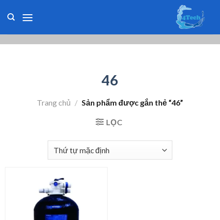
Skip
to
content
46
Trang chủ
/
Sản phẩm được gắn thẻ “46”
LỌC