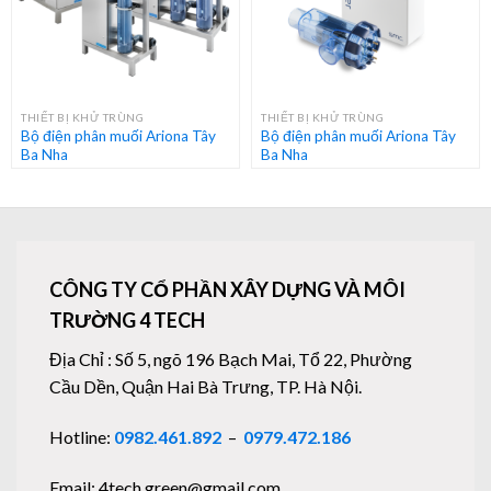
THIẾT BỊ KHỬ TRÙNG
THIẾT BỊ KHỬ TRÙNG
Bộ điện phân muối Ariona Tây
Bộ điện phân muối Ariona Tây
Ba Nha
Ba Nha
CÔNG TY CỔ PHẦN XÂY DỰNG VÀ MÔI
TRƯỜNG 4 TECH
Địa Chỉ : Số 5, ngõ 196 Bạch Mai, Tổ 22, Phường
Cầu Dền, Quận Hai Bà Trưng, TP. Hà Nội.
Hotline:
0982.461.892
–
0979.472.186
Email: 4tech.green@gmail.com