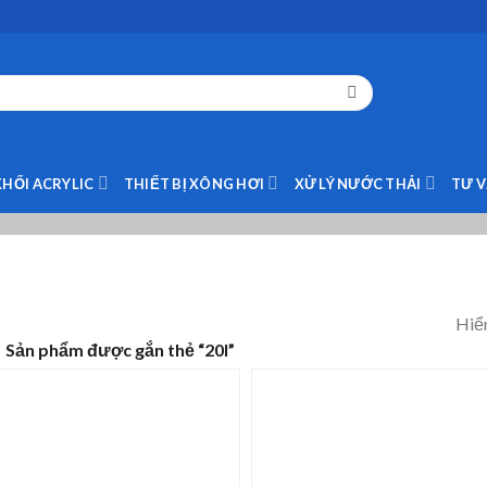
KHỐI ACRYLIC
THIẾT BỊ XÔNG HƠI
XỬ LÝ NƯỚC THẢI
TƯ 
Hiển
Sản phẩm được gắn thẻ “20l”