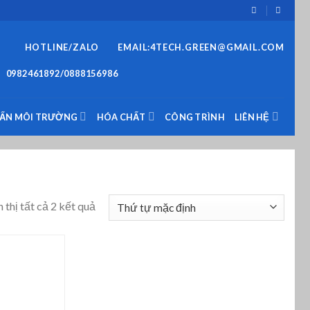
HOTLINE/ZALO
EMAIL:4TECH.GREEN@GMAIL.COM
0982461892/0888156986
VẤN MÔI TRƯỜNG
HÓA CHẤT
CÔNG TRÌNH
LIÊN HỆ
 thị tất cả 2 kết quả