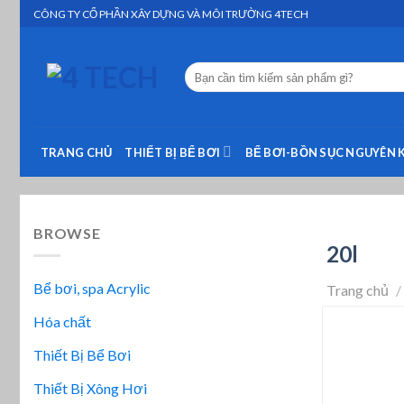
Skip
CÔNG TY CỔ PHẦN XÂY DỰNG VÀ MÔI TRƯỜNG 4TECH
to
content
Tìm
kiếm:
TRANG CHỦ
THIẾT BỊ BỂ BƠI
BỂ BƠI-BỒN SỤC NGUYÊN 
BROWSE
20l
Bể bơi, spa Acrylic
Trang chủ
/
Hóa chất
Thiết Bị Bể Bơi
Thiết Bị Xông Hơi