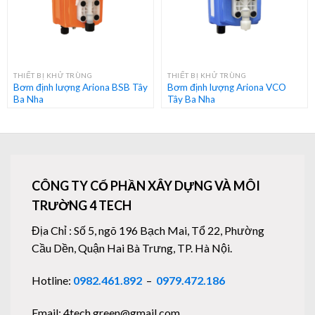
THIẾT BỊ KHỬ TRÙNG
THIẾT BỊ KHỬ TRÙNG
Bơm định lượng Ariona BSB Tây
Bơm định lượng Ariona VCO
Ba Nha
Tây Ba Nha
CÔNG TY CỔ PHẦN XÂY DỰNG VÀ MÔI
TRƯỜNG 4 TECH
Địa Chỉ : Số 5, ngõ 196 Bạch Mai, Tổ 22, Phường
Cầu Dền, Quận Hai Bà Trưng, TP. Hà Nội.
Hotline:
0982.461.892
–
0979.472.186
Email: 4tech.green@gmail.com