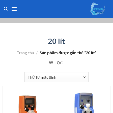
Skip
to
content
20 lít
Trang chủ
/
Sản phẩm được gắn thẻ “20 lít”
LỌC