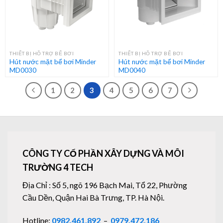
THIẾT BỊ HỖ TRỢ BỂ BƠI
THIẾT BỊ HỖ TRỢ BỂ BƠI
Hút nước mặt bể bơi Minder
Hút nước mặt bể bơi Minder
MD0030
MD0040
1
2
3
4
5
6
7
CÔNG TY CỔ PHẦN XÂY DỰNG VÀ MÔI
TRƯỜNG 4 TECH
Địa Chỉ : Số 5, ngõ 196 Bạch Mai, Tổ 22, Phường
Cầu Dền, Quận Hai Bà Trưng, TP. Hà Nội.
Hotline:
0982.461.892
–
0979.472.186