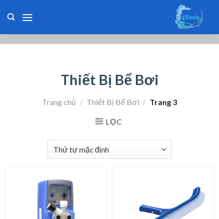
Skip
to
content
Thiết Bị Bể Bơi
Trang chủ
/
Thiết Bị Bể Bơi
/
Trang 3
LỌC