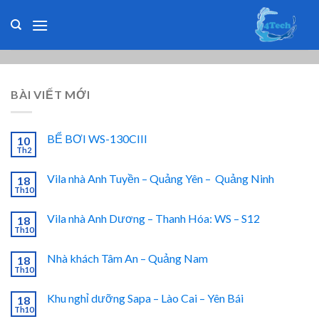
Skip
to
content
BÀI VIẾT MỚI
BỂ BƠI WS-130CIII
10
Th2
Vila nhà Anh Tuyền – Quảng Yên – Quảng Ninh
18
Th10
Vila nhà Anh Dương – Thanh Hóa: WS – S12
18
Th10
Nhà khách Tâm An – Quảng Nam
18
Th10
Khu nghỉ dưỡng Sapa – Lào Cai – Yên Bái
18
Th10