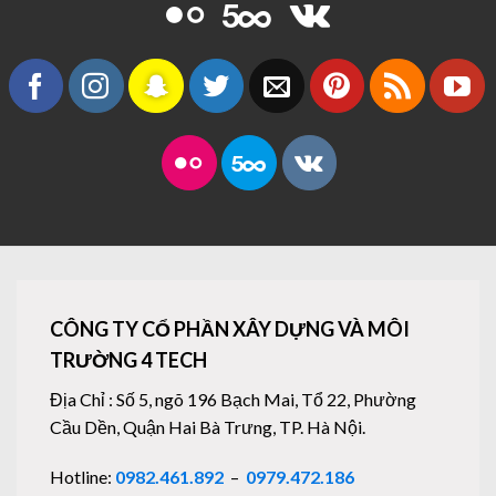
CÔNG TY CỔ PHẦN XÂY DỰNG VÀ MÔI
TRƯỜNG 4 TECH
Địa Chỉ : Số 5, ngõ 196 Bạch Mai, Tổ 22, Phường
Cầu Dền, Quận Hai Bà Trưng, TP. Hà Nội.
Hotline:
0982.461.892
–
0979.472.186