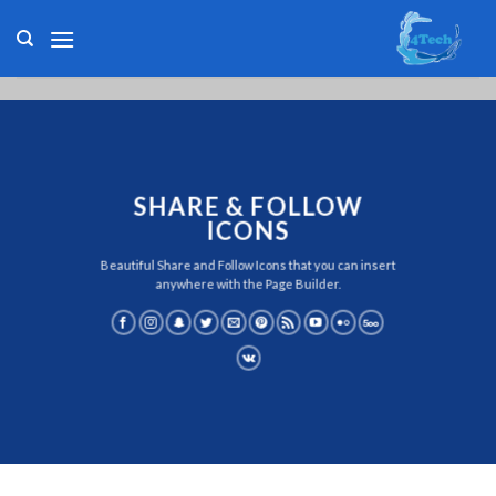
Skip
to
content
SHARE & FOLLOW
ICONS
Beautiful Share and Follow Icons that you can insert
anywhere with the Page Builder.